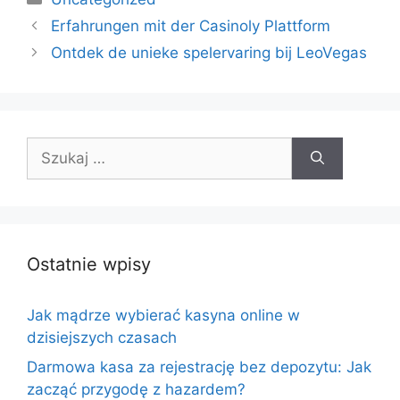
Erfahrungen mit der Casinoly Plattform
Ontdek de unieke spelervaring bij LeoVegas
Szukaj:
Ostatnie wpisy
Jak mądrze wybierać kasyna online w
dzisiejszych czasach
Darmowa kasa za rejestrację bez depozytu: Jak
zacząć przygodę z hazardem?