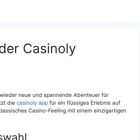
der Casinoly
r wieder neue und spannende Abenteuer für
tzt die
casinoly app
für ein flüssiges Erlebnis auf
klassisches Casino-Feeling mit einem einzigartigen
uswahl