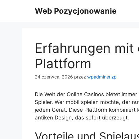
Przejdź
Web Pozycjonowanie
do
treści
Erfahrungen mit 
Plattform
24 czerwca, 2026
przez
wpadminerlzp
Die Welt der Online Casinos bietet imme
Spieler. Wer mobil spielen möchte, der nu
jedem Gerät. Diese Plattform kombiniert 
antiken Design, das sofort überzeugt.
Vorteile und Spiela