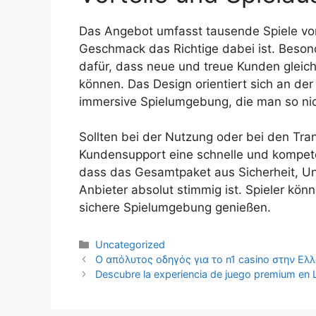
Das Angebot umfasst tausende Spiele von
Geschmack das Richtige dabei ist. Beson
dafür, dass neue und treue Kunden gleich
können. Das Design orientiert sich an der
immersive Spielumgebung, die man so nich
Sollten bei der Nutzung oder bei den Tr
Kundensupport eine schnelle und kompet
dass das Gesamtpaket aus Sicherheit, U
Anbieter absolut stimmig ist. Spieler kön
sichere Spielumgebung genießen.
Kategorie
Uncategorized
Ο απόλυτος οδηγός για το n1 casino στην Ελ
Descubre la experiencia de juego premium en