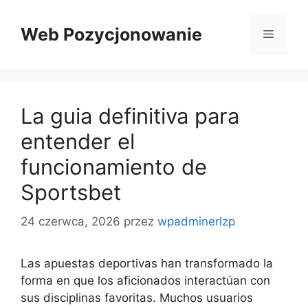
Przejdź
do
Web Pozycjonowanie
Menu
treści
La guia definitiva para
entender el
funcionamiento de
Sportsbet
24 czerwca, 2026
przez
wpadminerlzp
Las apuestas deportivas han transformado la
forma en que los aficionados interactúan con
sus disciplinas favoritas. Muchos usuarios