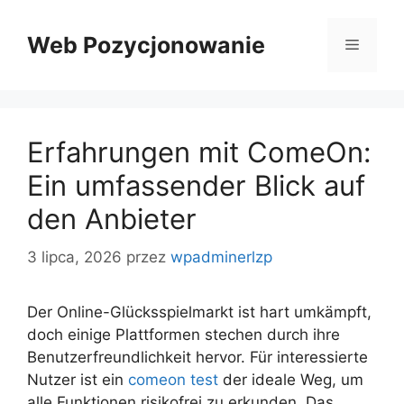
Przejdź
do
Web Pozycjonowanie
Menu
treści
Erfahrungen mit ComeOn:
Ein umfassender Blick auf
den Anbieter
3 lipca, 2026
przez
wpadminerlzp
Der Online-Glücksspielmarkt ist hart umkämpft,
doch einige Plattformen stechen durch ihre
Benutzerfreundlichkeit hervor. Für interessierte
Nutzer ist ein
comeon test
der ideale Weg, um
alle Funktionen risikofrei zu erkunden. Das